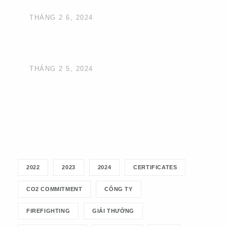
THÁNG 2 6, 2024
Union Architects trở thành thành viên của
Hội SBTi – cam kết bảo vệ môi trường
THÁNG 2 5, 2024
Lịch Nghỉ Tết Nguyên Đán của Công Ty
Union Architects
Tag Cloud
2022
2023
2024
CERTIFICATES
CO2 COMMITMENT
CÔNG TY
FIREFIGHTING
GIẢI THƯỞNG