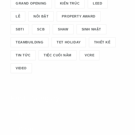
GRAND OPENING
KIẾN TRÚC
LEED
LỄ
NỔI BẬT
PROPERTY AWARD
SBTI
SCB
SHAW
SINH NHẬT
TEAMBUILDING
TET HOLIDAY
THIẾT KẾ
TIN TỨC
TIỆC CUỐI NĂM
VCRE
VIDEO
Post Category
Blog
Dự án