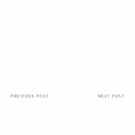
Giải thưởng
Hoạt động
Video
PREVIOUS POST
NEXT POST
Union Team
Thiết Kế Các Hệ
building năm 2022
Thống Có Khả
tại Nha Trang
Năng Thích Nghi