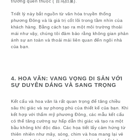
trường quen thuộc ( 百鸟归巢).
Triết lý này bắt nguồn từ văn hóa truyền thống
phương Đông và là giá trị cốt lõi trong tầm nhìn của
khách hàng. Bằng cách tạo ra một môi trường thoải
mái như vậy, chúng tôi đảm bảo rằng không gian phản
ánh sự an toàn và thoải mái liên quan đến ngôi nhà
của bạn.
4. HOA VĂN: VANG VỌNG DI SẢN VỚI
SỰ DUYÊN DÁNG VÀ SANG TRỌNG
Kết cấu và hoa văn là rất quan trọng để tăng chiều
sâu thị giác và sự phong phú của thiết kế của bạn. Khi
kết hợp với thẩm mỹ phương Đông, các mẫu kết cấu
có thể tăng cường sự hấp dẫn thị giác và tạo ra một
bầu không khí độc đáo. Các họa tiết lấy cảm hứng từ
thiên nhiên như mây, sóng, chim và hoa mang lại vẻ