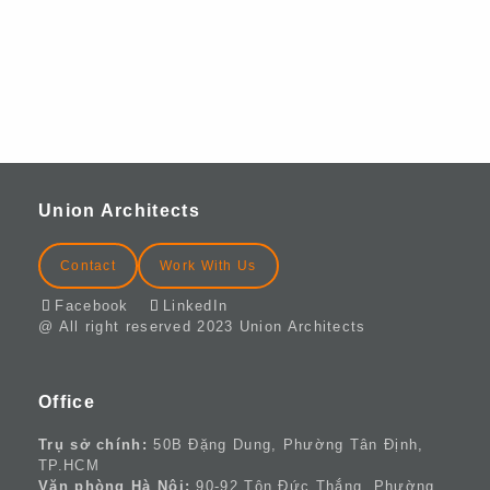
THÁNG 12 3, 2023
Tour văn phòng Microsoft Hà Nội –
Thiết kế bởi United Architects
Union Architects
Contact
Work With Us
Facebook
LinkedIn
@ All right reserved 2023 Union Architects
Office
Trụ sở chính:
50B Đặng Dung, Phường Tân Định,
TP.HCM
Văn phòng Hà Nội:
90-92 Tôn Đức Thắng, Phường