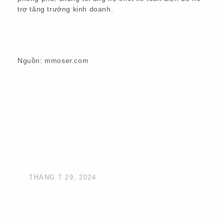
trợ tăng trưởng kinh doanh.
Nguồn: mmoser.com
Recent Articles
THÁNG 7 29, 2024
VCRE CHÍNH THỨC RA MẮT KHÔNG
GIAN TRẢI NGHIỆM TẠI TRUNG TÂM
TP.HCM