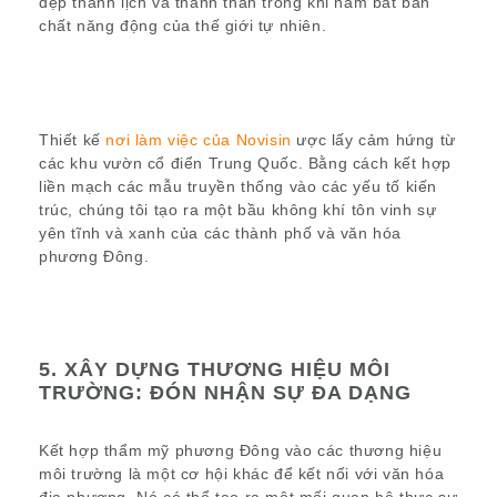
đẹp thanh lịch và thanh thản trong khi nắm bắt bản
chất năng động của thế giới tự nhiên.
Thiết kế
nơi làm việc của Novisin
ược lấy cảm hứng từ
các khu vườn cổ điển Trung Quốc. Bằng cách kết hợp
liền mạch các mẫu truyền thống vào các yếu tố kiến
trúc, chúng tôi tạo ra một bầu không khí tôn vinh sự
yên tĩnh và xanh của các thành phố và văn hóa
phương Đông.
5. XÂY DỰNG THƯƠNG HIỆU MÔI
TRƯỜNG: ĐÓN NHẬN SỰ ĐA DẠNG
Kết hợp thẩm mỹ phương Đông vào các thương hiệu
môi trường là một cơ hội khác để kết nối với văn hóa
địa phương. Nó có thể tạo ra một mối quan hệ thực sự