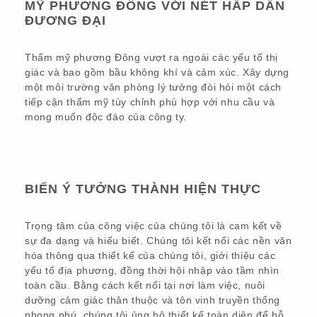
MỸ PHƯƠNG ĐÔNG VỚI NÉT HẤP DẪN
ĐƯƠNG ĐẠI
Thẩm mỹ phương Đông vượt ra ngoài các yếu tố thị
giác và bao gồm bầu không khí và cảm xúc. Xây dựng
một môi trường văn phòng lý tưởng đòi hỏi một cách
tiếp cận thẩm mỹ tùy chỉnh phù hợp với nhu cầu và
mong muốn độc đáo của công ty.
BIẾN Ý TƯỞNG THÀNH HIỆN THỰC
Trọng tâm của công việc của chúng tôi là cam kết về
sự đa dạng và hiểu biết. Chúng tôi kết nối các nền văn
hóa thông qua thiết kế của chúng tôi, giới thiệu các
yếu tố địa phương, đồng thời hội nhập vào tầm nhìn
toàn cầu. Bằng cách kết nối tại nơi làm việc, nuôi
dưỡng cảm giác thân thuộc và tôn vinh truyền thống
phong phú, chúng tôi ủng hộ thiết kế toàn diện để hỗ