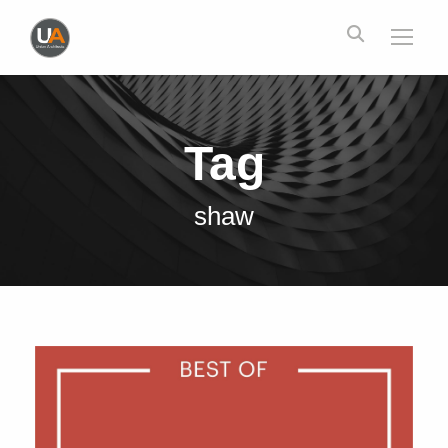
Tag
shaw