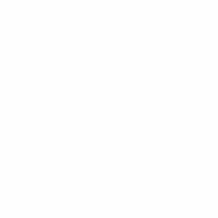
Tham quan Công Trình Nhà Máy Samtec
2023
Lưu trữ
Tháng 7 2024
Tháng 2 2024
Tháng 12 2023
Tháng 11 2023
Tháng 4 2023
Tháng 12 2022