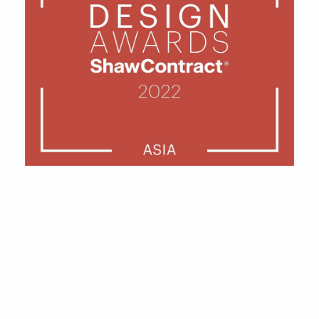
United Architects nhận
giải thưởng thiết kế
ShawContract năm 2022
THÁNG 5 10, 2022
BIGTREES
GIẢI THƯỞNG