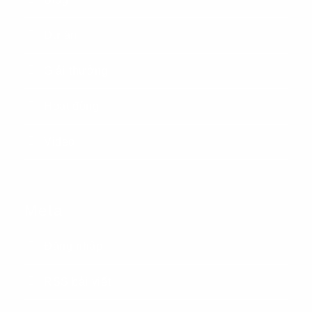
Dự án
Giải thưởng
Hoạt động
Video
Meta
Đăng nhập
RSS bài viết