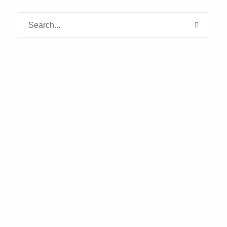
Bài viết mới
VCRE CHÍNH THỨC RA MẮT KHÔNG GIAN
TRẢI NGHIỆM TẠI TRUNG TÂM TP.HCM
Union Architects trở thành thành viên của Hội
SBTi – cam kết bảo vệ môi trường
Lịch Nghỉ Tết Nguyên Đán của Công Ty
Union Architects
Tiệc tất niên 2023 của Union Architects