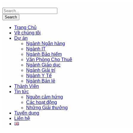
Trang Chủ
Về chúng tôi
Dự án
Ngành Ngân hàng
Ngành IT
Ngành Bảo hiểm
Văn Phòng Cho Thuê
Ngành Giáo dục
Ngành Giải trí
Ngành Y Tế
Ngành Bán lẻ
Thành Viên
Tin tức
Nguồn cảm hứng
Các hoạt động
Những Giải thưởng
Tuyển dụng
Liên hệ