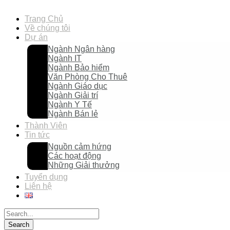
Trang Chủ
Về chúng tôi
Dự án
Ngành Ngân hàng
Ngành IT
Ngành Bảo hiểm
Văn Phòng Cho Thuê
Ngành Giáo dục
Ngành Giải trí
Ngành Y Tế
Ngành Bán lẻ
Thành Viên
Tin tức
Nguồn cảm hứng
Các hoạt động
Những Giải thưởng
Tuyển dụng
Liên hệ