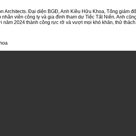
on Architects. Đại diện BGĐ, Anh Kiều Hữu Khoa, Tổng giám đố
ộ nhân viên công ty và gia đình tham dự Tiệc Tất Niên. Anh cũ
i năm 2024 thành công rực rỡ và vượt mọi khó khăn, thử thách
Khoa