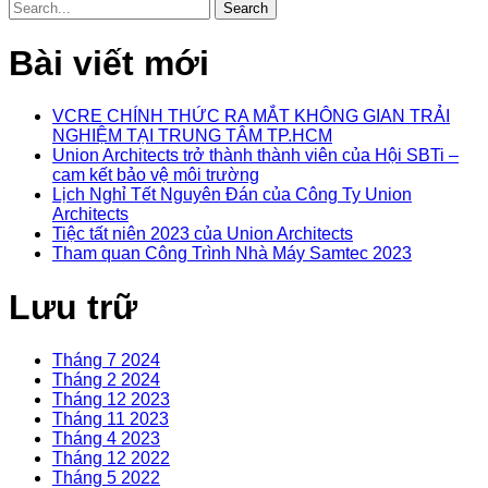
Bài viết mới
VCRE CHÍNH THỨC RA MẮT KHÔNG GIAN TRẢI
NGHIỆM TẠI TRUNG TÂM TP.HCM
Union Architects trở thành thành viên của Hội SBTi –
cam kết bảo vệ môi trường
Lịch Nghỉ Tết Nguyên Đán của Công Ty Union
Architects
Tiệc tất niên 2023 của Union Architects
Tham quan Công Trình Nhà Máy Samtec 2023
Lưu trữ
Tháng 7 2024
Tháng 2 2024
Tháng 12 2023
Tháng 11 2023
Tháng 4 2023
Tháng 12 2022
Tháng 5 2022