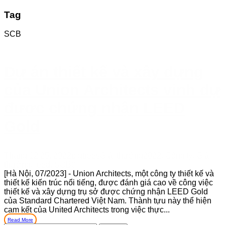
Tag
SCB
Dự án thiết kế và xây dựng
của Union Architects vinh dự
được chứng nhận LEED
Gold
Tháng 12 25, 2022
bigtrees
Giải thưởng
2022
,
Công ty
,
Giải
thưởng
,
leed
,
SCB
0
[Hà Nội, 07/2023] - Union Architects, một công ty thiết kế và
thiết kế kiến trúc nổi tiếng, được đánh giá cao về công việc
thiết kế và xây dựng trụ sở được chứng nhận LEED Gold
của Standard Chartered Việt Nam. Thành tựu này thể hiện
cam kết của United Architects trong việc thực...
Read More