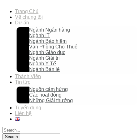
Trang Chủ
Về chúng tôi
Dự án
Ngành Ngân hàng
Ngành IT
Ngành Bảo hiểm
Văn Phòng Cho Thuê
Ngành Giáo dục
Ngành Giải trí
Ngành Y Tế
Ngành Bán lẻ
Thành Viên
Tin tức
Nguồn cảm hứng
Các hoạt động
Những Giải thưởng
Tuyển dụng
Liên hệ