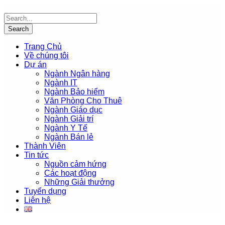
Trang Chủ
Về chúng tôi
Dự án
Ngành Ngân hàng
Ngành IT
Ngành Bảo hiểm
Văn Phòng Cho Thuê
Ngành Giáo dục
Ngành Giải trí
Ngành Y Tế
Ngành Bán lẻ
Thành Viên
Tin tức
Nguồn cảm hứng
Các hoạt động
Những Giải thưởng
Tuyển dụng
Liên hệ