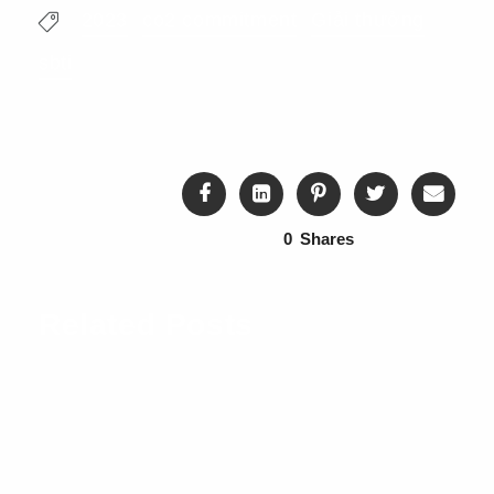
2023
co2 commitment
Giải thưởng
sbti
0
Shares
Related Posts
THÁNG 2 3, 2024
Tiệc tất niên 2023 của Union
Architects