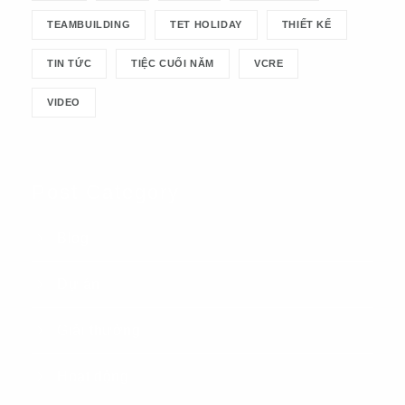
TEAMBUILDING
TET HOLIDAY
THIẾT KẾ
TIN TỨC
TIỆC CUỐI NĂM
VCRE
VIDEO
Post Category
Blog
Dự án
Giải thưởng
Hoạt động