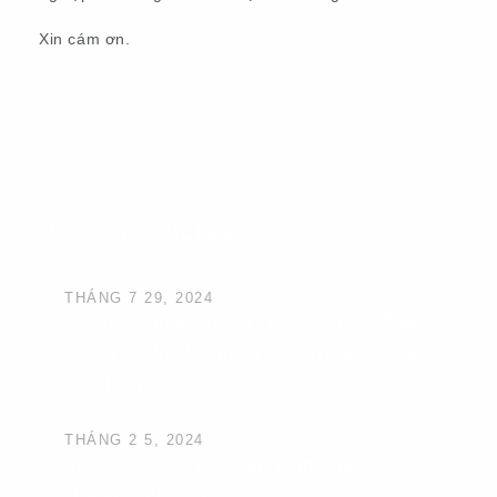
Xin cám ơn.
Recent Articles
THÁNG 7 29, 2024
VCRE CHÍNH THỨC RA MẮT KHÔNG
GIAN TRẢI NGHIỆM TẠI TRUNG TÂM
TP.HCM
THÁNG 2 5, 2024
Lịch Nghỉ Tết Nguyên Đán của Công Ty
Union Architects