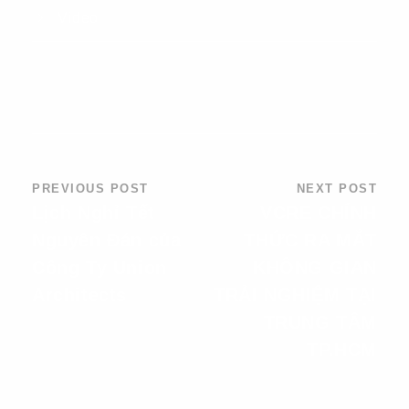
Video
PREVIOUS POST
NEXT POST
Lịch Nghỉ Tết
VCRE CHÍNH
Nguyên Đán của
THỨC RA MẮT
Công Ty Union
KHÔNG GIAN
Architects
TRẢI NGHIỆM TẠI
TRUNG TÂM
TP.HCM