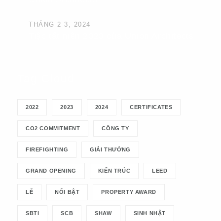
THÁNG 2 3, 2024
Tiệc tất niên 2023 của Union Architects
Tag Cloud
2022
2023
2024
CERTIFICATES
CO2 COMMITMENT
CÔNG TY
FIREFIGHTING
GIẢI THƯỞNG
GRAND OPENING
KIẾN TRÚC
LEED
LỄ
NỔI BẬT
PROPERTY AWARD
SBTI
SCB
SHAW
SINH NHẬT