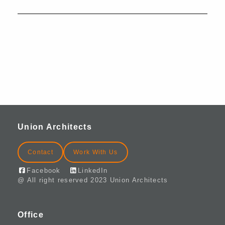
THÁNG 12 6, 2023
Union nhận giải thưởng danh giá về
Thiết kế Nội thất cho Văn phòng mới
của Microsoft Hà Nội
Union Architects
Contact
Work With Us
Facebook
LinkedIn
@ All right reserved 2023 Union Architects
Office