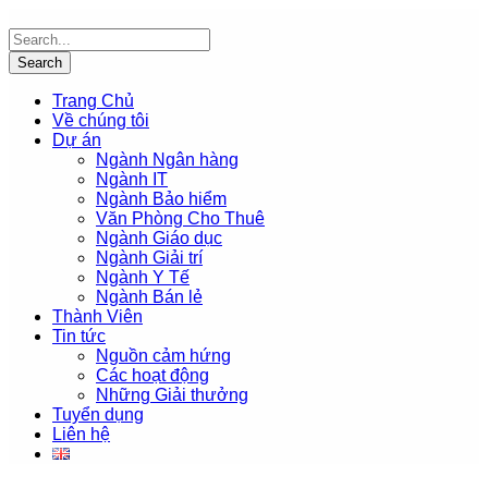
Trang Chủ
Về chúng tôi
Dự án
Ngành Ngân hàng
Ngành IT
Ngành Bảo hiểm
Văn Phòng Cho Thuê
Ngành Giáo dục
Ngành Giải trí
Ngành Y Tế
Ngành Bán lẻ
Thành Viên
Tin tức
Nguồn cảm hứng
Các hoạt động
Những Giải thưởng
Tuyển dụng
Liên hệ