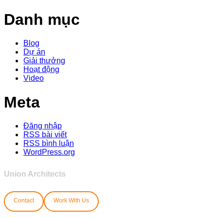
Danh mục
Blog
Dự án
Giải thưởng
Hoạt động
Video
Meta
Đăng nhập
RSS bài viết
RSS bình luận
WordPress.org
Union Architects
Contact
Work With Us