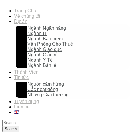
Trang Chủ
Về chúng tôi
Dự án
Ngành Ngân hàng
Ngành IT
Ngành Bảo hiểm
Văn Phòng Cho Thuê
Ngành Giáo dục
Ngành Giải trí
Ngành Y Tế
Ngành Bán lẻ
Thành Viên
Tin tức
Nguồn cảm hứng
Các hoạt động
Những Giải thưởng
Tuyển dụng
Liên hệ