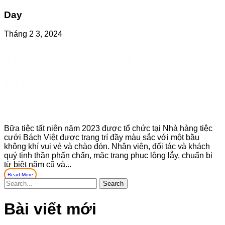
Day
Tháng 2 3, 2024
Tiệc tất niên 2023 của Union
Architects
Tháng 2 3, 2024
chuong
Hoạt động
,
Video
2023
,
Công ty
,
Tiệc
cuối năm
0
Bữa tiệc tất niên năm 2023 được tổ chức tại Nhà hàng tiệc
cưới Bách Việt được trang trí đầy màu sắc với một bầu
không khí vui vẻ và chào đón. Nhân viên, đối tác và khách
quý tinh thần phấn chấn, mặc trang phục lộng lẫy, chuẩn bị
từ biệt năm cũ và...
Read More
Bài viết mới