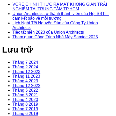
VCRE CHÍNH THỨC RA MẮT KHÔNG GIAN TRẢI
NGHIỆM TẠI TRUNG TÂM TP.HCM
Union Architects trở thành thành viên của Hội SBTi –
cam kết bảo vệ môi trường
Lịch Nghỉ Tết Nguyên Đán của Công Ty Union
Architects
Tiệc tất niên 2023 của Union Architects
Tham quan Công Trình Nhà Máy Samtec 2023
Lưu trữ
Tháng 7 2024
Tháng 2 2024
Tháng 12 2023
Tháng 11 2023
Tháng 4 2023
Tháng 12 2022
Tháng 5 2022
Tháng 5 2021
Tháng 4 2020
Tháng 8 2019
Tháng 7 2019
Tháng 6 2019