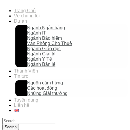
Trang Chủ
Về chúng tôi
Dự án
Ngành Ngân hàng
Ngành IT
Ngành Bảo hiểm
Văn Phòng Cho Thuê
Ngành Giáo dục
Ngành Giải trí
Ngành Y Tế
Ngành Bán lẻ
Thành Viên
Tin tức
Nguồn cảm hứng
Các hoạt động
Những Giải thưởng
Tuyển dụng
Liên hệ