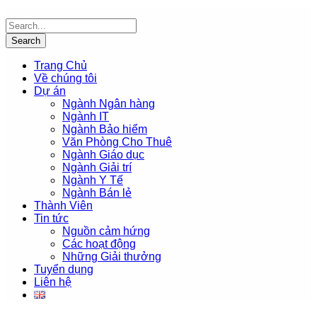
Trang Chủ
Về chúng tôi
Dự án
Ngành Ngân hàng
Ngành IT
Ngành Bảo hiểm
Văn Phòng Cho Thuê
Ngành Giáo dục
Ngành Giải trí
Ngành Y Tế
Ngành Bán lẻ
Thành Viên
Tin tức
Nguồn cảm hứng
Các hoạt động
Những Giải thưởng
Tuyển dụng
Liên hệ